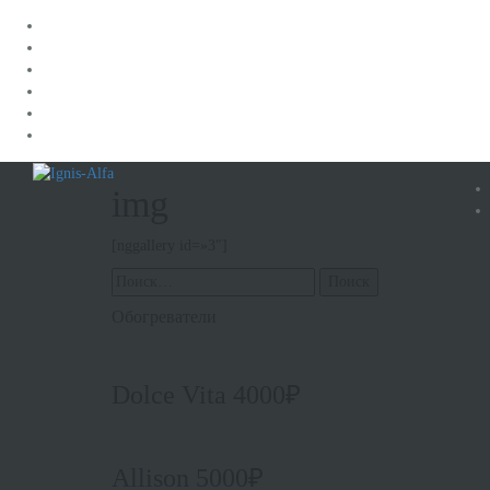
Перейти
img
к
содержанию
[nggallery id=»3″]
Найти:
Обогреватели
Dolce Vita 4000₽
Allison 5000₽