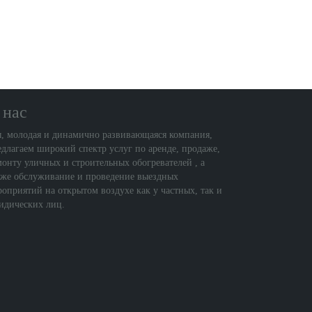
 нас
, молодая и динамично развивающаяся компания,
едлагаем широкий спектр услуг по аренде, продаже,
монту уличных и строительных обогревателей , а
кже обслуживание и проведение выездных
роприятий на открытом воздухе как у частных, так и
идических лиц.