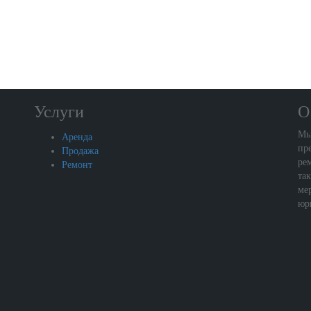
Услуги
О
Мы
Аренда
пр
Продажа
ре
Ремонт
та
ме
юр