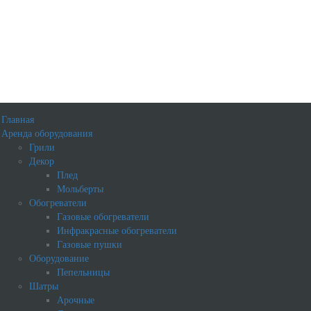
Главная
Аренда оборудования
Грили
Декор
Плед
Мольберты
Обогреватели
Газовые обогреватели
Инфракрасные обогреватели
Газовые пушки
Оборудование
Пепельницы
Шатры
Арочные