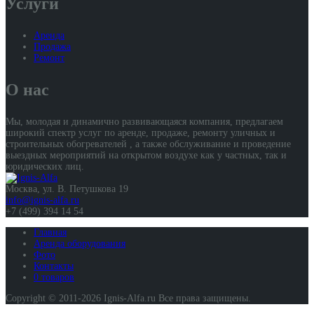
Услуги
Аренда
Продажа
Ремонт
О нас
Мы, молодая и динамично развивающаяся компания, предлагаем
широкий спектр услуг по аренде, продаже, ремонту уличных и
строительных обогревателей , а также обслуживание и проведение
выездных мероприятий на открытом воздухе как у частных, так и
юридических лиц.
Москва, ул. В. Петушкова 19
info@ignis-alfa.ru
+7 (499) 394 14 54
Главная
Аренда оборудования
Фото
Контакты
0 товаров
Copyright © 2011-2026 Ignis-Alfa.ru Все права защищены.