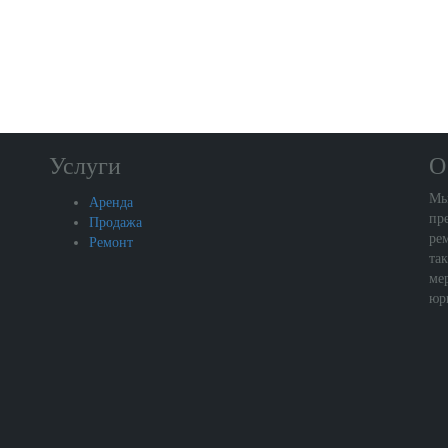
Услуги
О
Мы
Аренда
пр
Продажа
ре
Ремонт
та
ме
юр