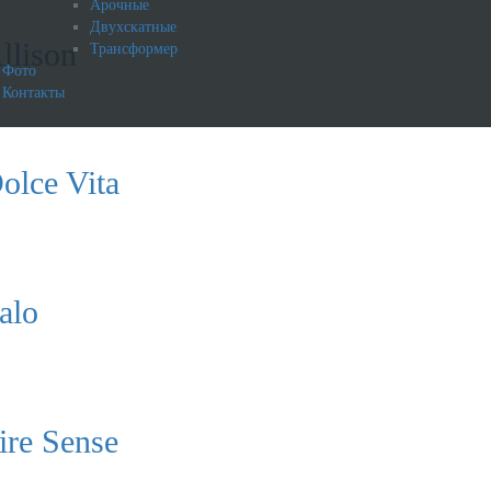
Арочные
Двухскатные
llison
Трансформер
Фото
Контакты
olce Vita
alo
ire Sense