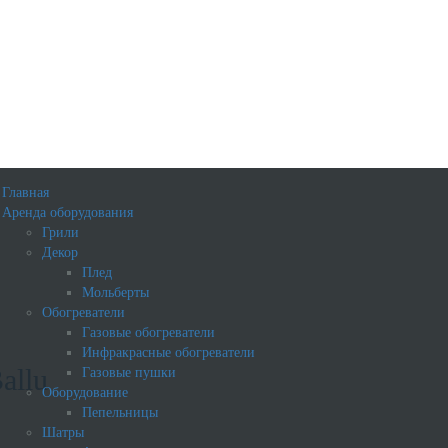
Главная
Аренда оборудования
Грили
Декор
Плед
Мольберты
Обогреватели
Газовые обогреватели
Инфракрасные обогреватели
allu
Газовые пушки
Оборудование
Пепельницы
Шатры